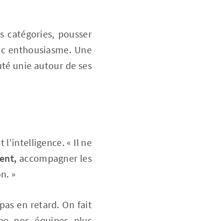
es catégories, pousser
avec enthousiasme. Une
té unie autour de ses
l'intelligence. « Il ne
ent,
accompagner les
n. »
 pas en retard. On fait
ne nos équipes plus