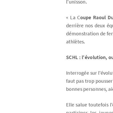
l'unisson.
« La C
oupe Raoul D
derrière nos deux équ
démonstration de fer
athlètes.
SCHL : l'évolution, 
Interrogée sur l'évolu
faut pas trop pousser 
bonnes personnes, aid
Elle salue toutefois l
participer les jeu