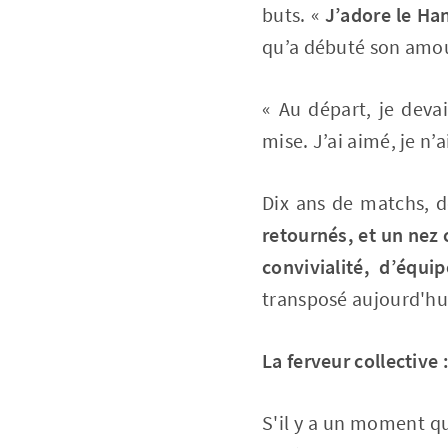
buts. «
J’adore le Han
qu’a débuté son amou
« Au départ, je deva
mise. J’ai aimé, je n’a
Dix ans de matchs, d
retournés, et un nez 
convivialité, d’équi
transposé aujourd'hui
La ferveur collective
S'il y a un moment qui