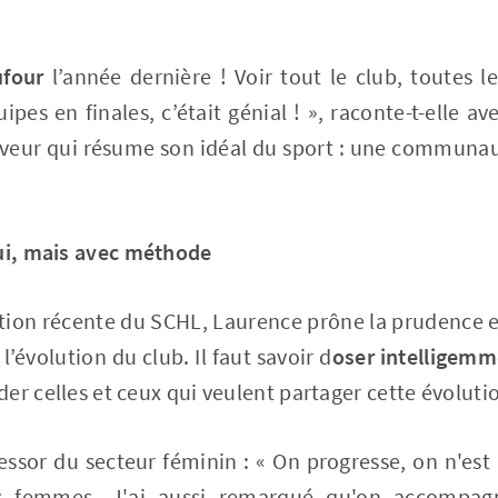
ufour
l’année dernière ! Voir tout le club, toutes l
ipes en finales, c’était génial ! », raconte-t-elle 
veur qui résume son idéal du sport : une communau
oui, mais avec méthode
tion récente du SCHL, Laurence prône la prudence et 
l’évolution du club. Il faut savoir d
oser intelligemm
er celles et ceux qui veulent partager cette évolutio
'essor du secteur féminin : « On progresse, on n'est
nes femmes. J'ai aussi remarqué qu'on accompag