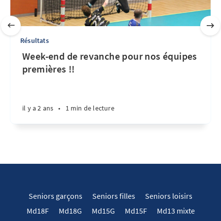
Résultats
Week-end de revanche pour nos équipes
premières !!
il y a 2 ans
•
1 min de lecture
Seniors garçons
Seniors filles
Seniors loisirs
Md18F
Md18G
Md15G
Md15F
Md13 mixte